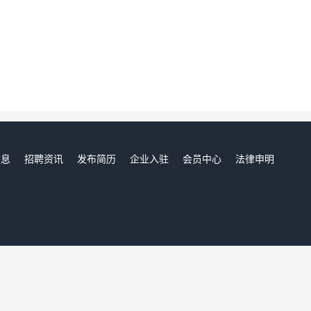
信息
招聘资讯
发布简历
企业入驻
会员中心
法律申明
们
南通人才网,南通招聘网,南通人才市场,南通人事人才网